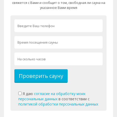
свяжется с Вами и сообщит о том, свободная ли сауна на
уютная обстановка и вежлевый персонал. Всегда
указанное Вами время
приятно возвращаться.
Любовь
05.04.2025 в 14:42
Чудесное местечко! Восстановила силы и
настроение! Пар просто волшебный!
Тамара
06.03.2025 в 19:38
Сауна уютная, провела время неплохо. Парная
прогревает отлично.
Жанна
28.11.2024 в 08:14
Прекрасное место для релакса! Отличная атмосфера
расслабляет!
Проверить сауну
Евгений
15.03.2024 в 19:56
Олично отдохнули финская сауна жаркая! Хамам
просто огонь. Бассейн выше всех похвал после
Я даю
согласие на обработку моих
сауны, водичка чистейшая, комфортная. Отдохнули
персональных данных
в соответствии с
на 100 % душой и телом. Обязательно придем много
политикой обработки персональных данных
раз!!!